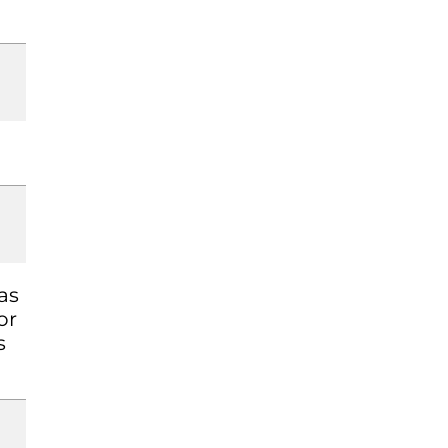
as
or
s