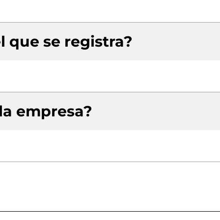
l que se registra?
 la empresa?