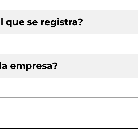
l que se registra?
 la empresa?