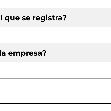
l que se registra?
 la empresa?