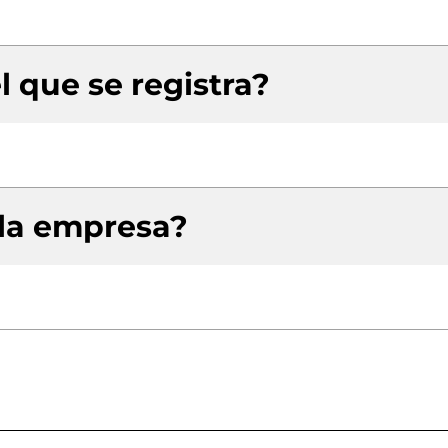
l que se registra?
 la empresa?