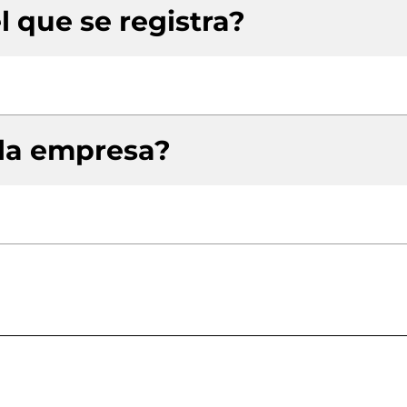
l que se registra?
 la empresa?