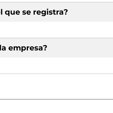
l que se registra?
 la empresa?