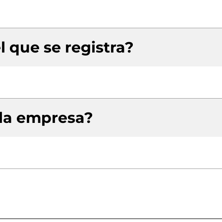
l que se registra?
 la empresa?