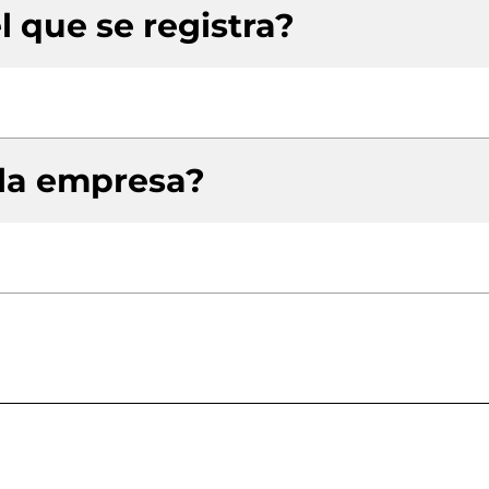
l que se registra?
 la empresa?