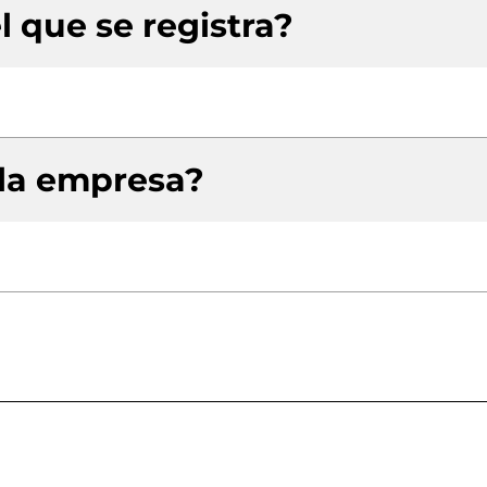
l que se registra?
 la empresa?