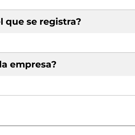
l que se registra?
 la empresa?