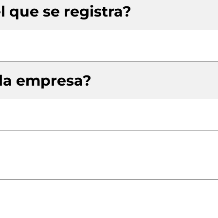
l que se registra?
 la empresa?