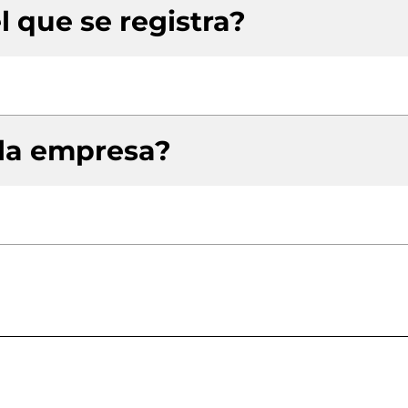
l que se registra?
 la empresa?