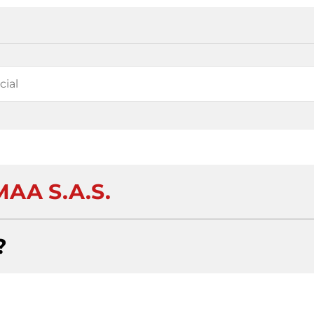
AA S.A.S.
?