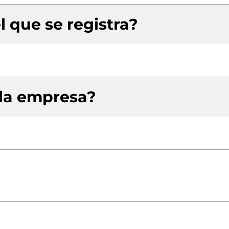
l que se registra?
 la empresa?