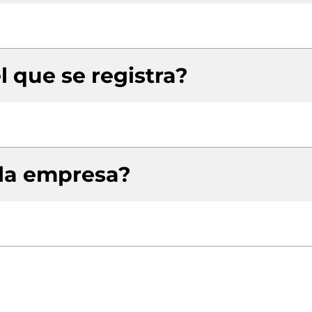
l que se registra?
 la empresa?