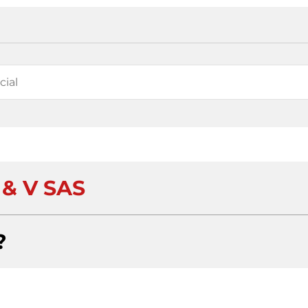
 & V SAS
?