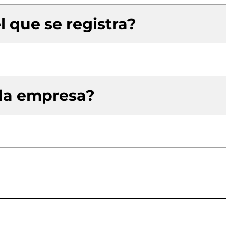
l que se registra?
 la empresa?