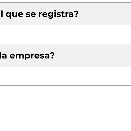
l que se registra?
 la empresa?