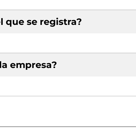
l que se registra?
 la empresa?