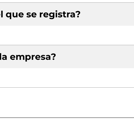
l que se registra?
 la empresa?