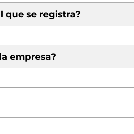
l que se registra?
 la empresa?