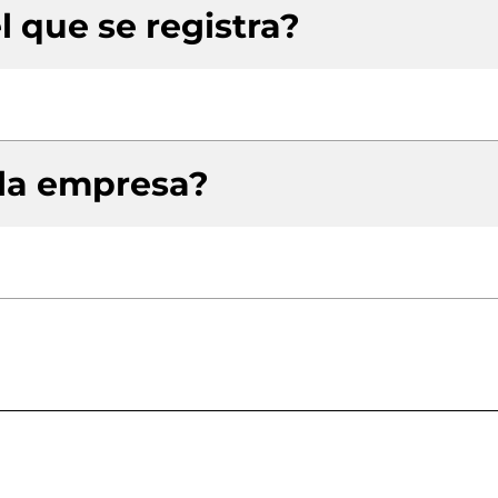
l que se registra?
 la empresa?