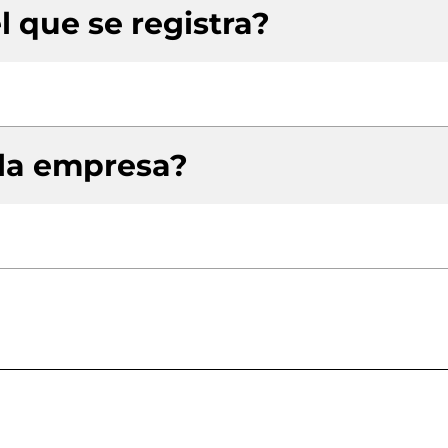
l que se registra?
 la empresa?