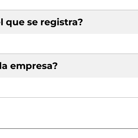
l que se registra?
 la empresa?