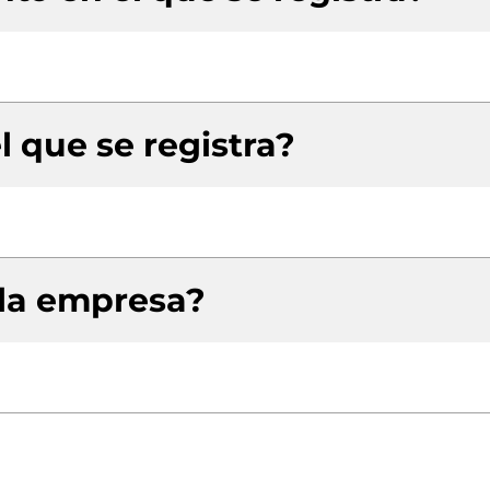
l que se registra?
 la empresa?