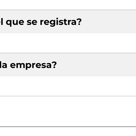
l que se registra?
 la empresa?