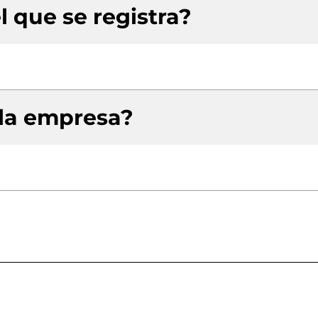
l que se registra?
 la empresa?