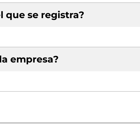
l que se registra?
 la empresa?