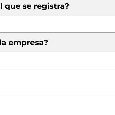
l que se registra?
 la empresa?