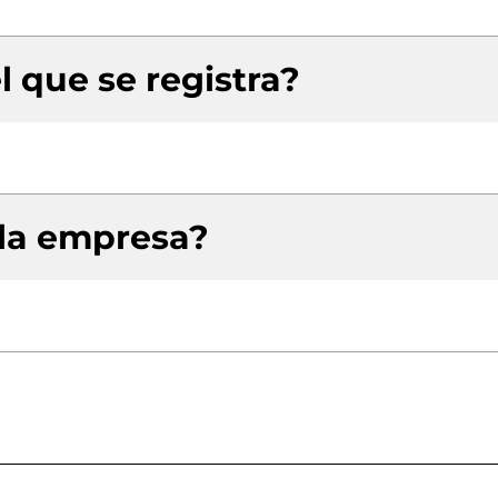
l que se registra?
 la empresa?