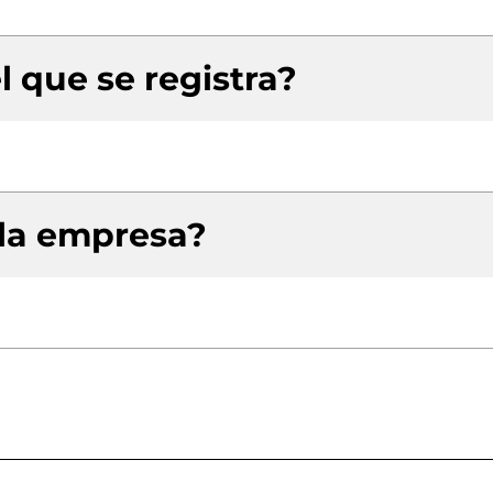
l que se registra?
 la empresa?