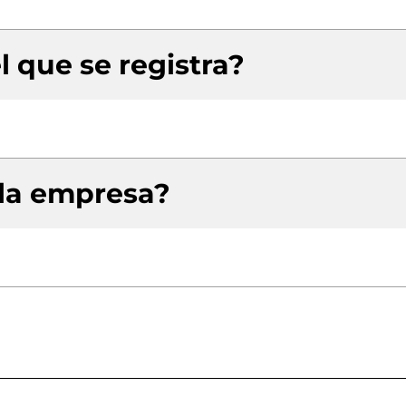
l que se registra?
 la empresa?