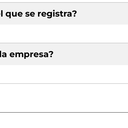
l que se registra?
 la empresa?