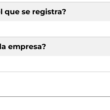
l que se registra?
 la empresa?