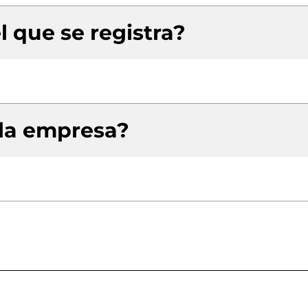
l que se registra?
 la empresa?