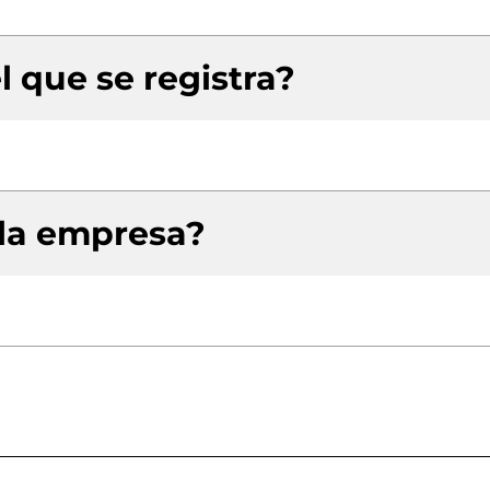
l que se registra?
 la empresa?