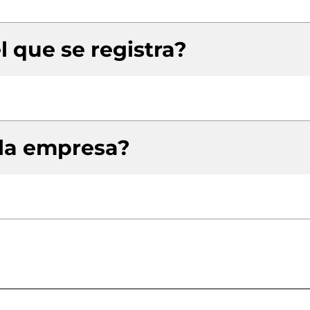
l que se registra?
 la empresa?