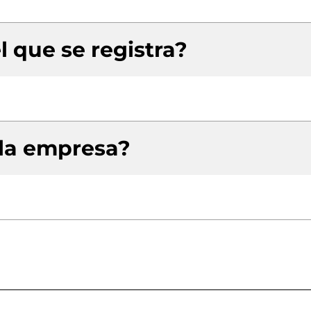
l que se registra?
 la empresa?