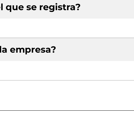
l que se registra?
 la empresa?