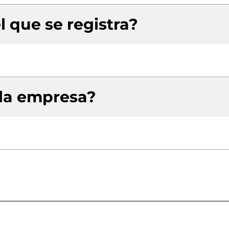
l que se registra?
 la empresa?