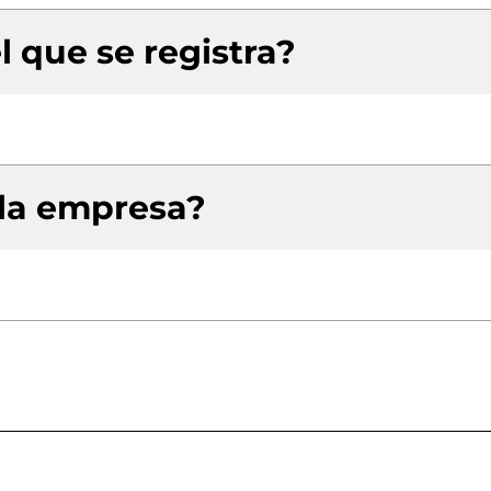
l que se registra?
 la empresa?