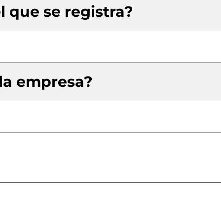
l que se registra?
 la empresa?