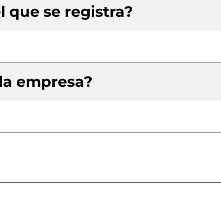
l que se registra?
 la empresa?