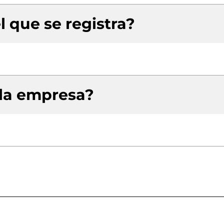
l que se registra?
 la empresa?