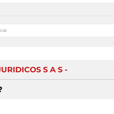
URIDICOS S A S -
?