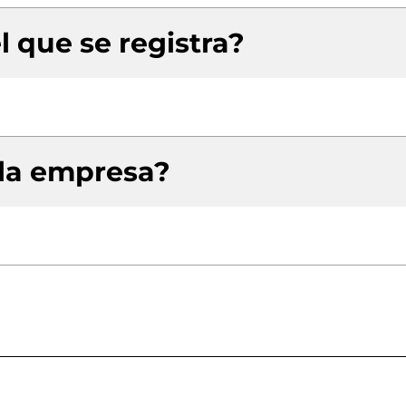
l que se registra?
 la empresa?