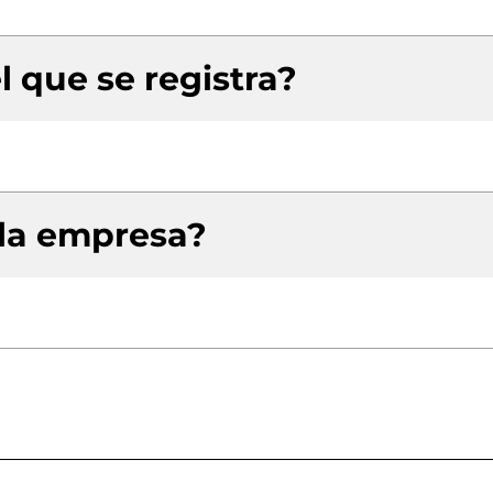
l que se registra?
 la empresa?