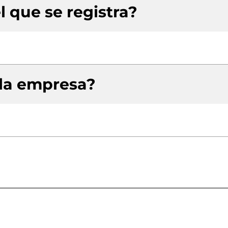
l que se registra?
 la empresa?