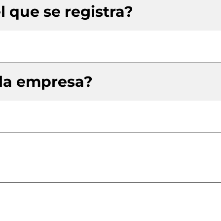
l que se registra?
 la empresa?