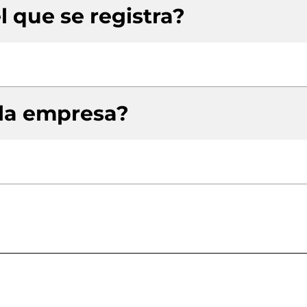
l que se registra?
 la empresa?