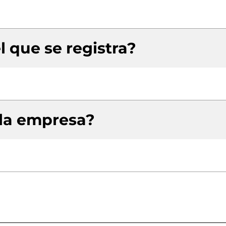
l que se registra?
 la empresa?