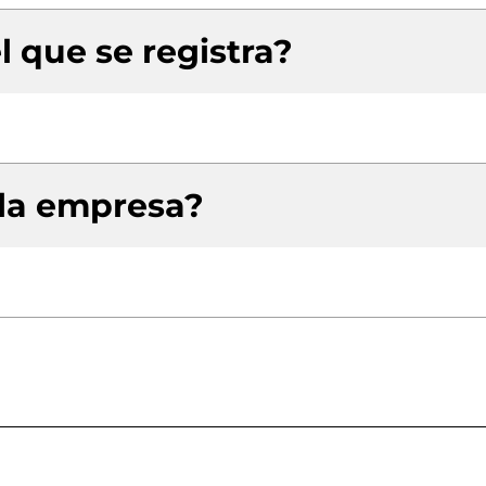
l que se registra?
 la empresa?